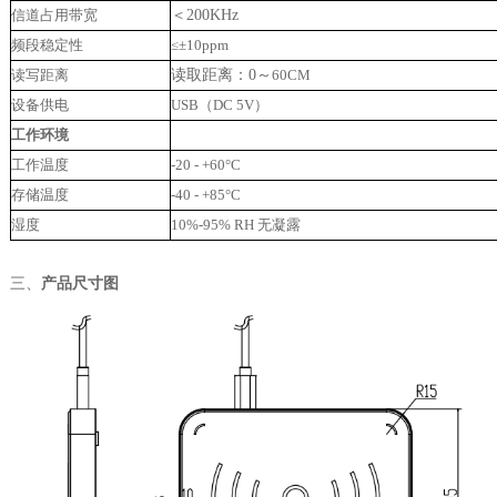
信道占用带宽
＜
200KHz
频段稳定性
≤±10ppm
读
写
距离
读取距离：
0～
60CM
设备供电
USB（
DC
5
V
）
工作环境
工作温度
-20 - +60°C
存储温度
-40 - +85°C
湿度
10%-95% RH 无凝露
三、
产品尺寸图