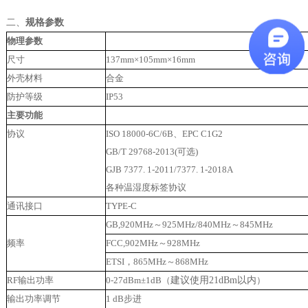
二、
规格参数
物理参数
尺寸
1
37
mm×1
05
mm×
16
mm
外壳材料
合金
防护等级
IP53
主要功能
协议
ISO 18000-6C/6B、EPC C1G2
GB/T 29768-2013(可选)
GJB 7377. 1-2011/7377. 1-2018A
各种温湿度标签协议
通讯接口
TYPE-C
GB,920MHz～925MHz
/84
0MHz～
84
5MHz
频率
FCC,902MHz～928MHz
ETSI，865MHz～868MHz
RF输出功率
0-27
dBm±1dB
（
建议使用
21dBm以内
）
输出功率调节
1 dB步进