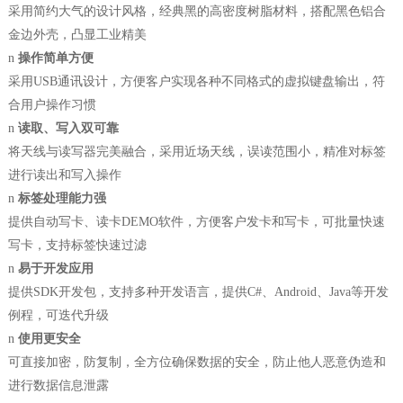
采用简约大气的设计风格，经典黑的高密度树脂材料，搭配黑色铝合
金边外壳，凸显工业精美
n
操作简单方便
采用
USB通讯设计，方便客户实现各种不同格式的虚拟键盘输出，符
合用户操作习惯
n
读取、写入双可靠
将天线与读写器完美融合，采用近场天线，误读范围小，精准对标签
进行读出和写入操作
n
标签处理能力强
提供自动写卡、读卡
DEMO软件，方便客户发卡和写卡，可批量快速
写卡，支持标签快速过滤
n
易于开发应用
提供
SDK
开发包，支持多种开发语言，提供
C#
、
Android
、
Java
等开发
例程，可迭代升级
n
使用更安全
可直接加密，防复制，全方位确保数据的安全，防止他人恶意伪造和
进行数据信息泄露