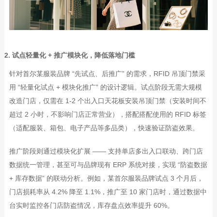
2. 试点轻量化 + 推广模块化，降低落地门槛
针对首尔某服装品牌
“
先试点、后推广
”
的需求，
RFID
吊顶门禁采
用
“
轻量化试点
+
模块化推广
”
的设计逻辑。试点阶段无需大规模
改造门店，仅需在
1-2
个出入口天花板安装吊顶门禁（安装时间不
超过
2
小时，不影响门店正常营业），搭配搭配使用的
RFID
标签
（适配服装、箱包、电子产品等多品类），快速验证防盗效果。
推广阶段则通过模块化扩展
——
支持单店多出入口联动、跨门店
数据统一管理，甚至可与品牌现有
ERP
系统对接，实现
“
防盗数据
+
库存数据
”
的联动分析。例如，某首尔服装品牌试点
3
个月后，
门店损耗率从
4.2%
降至
1.1%
，推广至
10
家门店时，通过数据中
台实时监控各门店防盗情况，库存盘点效率提升
60%
。