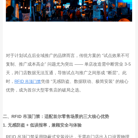
对于计划试点后全域推广的品牌而言，传统方案的
“
试点效果不可
复制、推广成本高企
”
问题尤为突出
——
单店改造需中断营业
3-5
天，跨门店数据无法互通，导致试点与推广之间形成
“
断层
”
。此
时，
凭借
“
无感防盗、数据联动、极简安装
”
的核心
RFID
吊顶门禁
优势，成为首尔大型零售店的破局之选。
二、
RFID 吊顶门禁：适配首尔零售场景的三大核心优势
1. 无感防盗 + 低误报率，兼顾安全与体验
RFID
吊顶门禁采用隐蔽式安装设计，无需在门店出入口设置物理