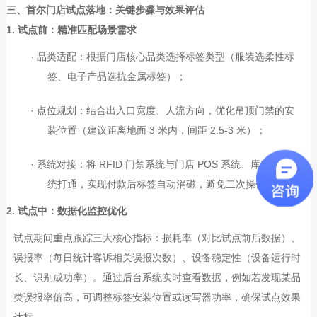
三、首尔门店试点落地：关键步骤与效果评估
1. 试点前：精准匹配场景需求
·
品类适配：根据门店核心品类选择标签类型（服装选柔性标
签、电子产品选抗金属标签）；
·
点位规划：结合出入口宽度、人流方向，优化吊顶门禁的安
装位置（建议距离地面
3
米内，间距
2.5-3
米）；
·
系统对接：将
RFID
门禁系统与门店
POS
系统、库存管理系
统打通，实现付款后标签自动消磁，避免二次操作。
2. 试点中：数据化监控优化
试点期间重点跟踪三大核心指标：损耗率（对比试点前后数据）、
误报率（每日统计客诉相关误报次数）、设备稳定性（设备运行时
长、识别成功率）。通过后台系统实时查看数据，例如若发现某品
类误报率偏高，可调整标签安装位置或读写器功率，确保试点效果
达标。