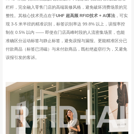
栏杆，完全融入零售门店的高端装修风格，避免破坏消费场景的完
整性。其核心技术亮点在于
UHF
超高频
RFID
技术
+ AI
算法
，可实
现
3-5
米半径的精准识别，标签识别率达
99.8%
以上，误报率控
制在
0.5%
以内
——
即使在门店高峰时段的人流密集场景，也能
准确区分运动标签与静止标签，避免误报与漏报。更能精准区分已
付款商品（标签已消磁）与未付款商品，既杜绝盗窃行为，又避免
误报引发的客诉。