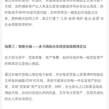
通过在高价值资产存放区、关键通道部署博纬智能固定式读写器＋
天线，实时捕获资产出入库及位置变动数据并同步至后台系统；同
时集成手持
RFID
读写器功能，支持管理员一键发起区域盘点任
务。两种模式协同工作，真正打通了
“
入库
-
使用
-
维护
-
盘点
-
处置
”
全
生命周期管理闭环。
场景三：智能仓储
——
多天线组合实现货架级精准定位
在大型仓库中，货架密集、资产堆叠，如何实现对每一格货架资产
的精准定位是核心挑战。
通过在每件货物上绑定电子标签，并在每层货架上部署博纬智能自
主研发的磁吸式
RFID
天线，系统可精准识别每一件在架资产的位
置，实现
“
货架级
”
资产定位管理。同时，在仓库出入口部署远场高
增益天线，自动识别进出库的托盘、叉车等大型资产，实现无感化
的出入库自动登记。