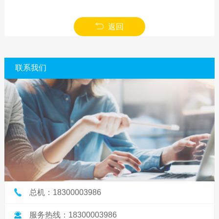
返回
联系我们
总机：18300003986
服务热线：18300003986