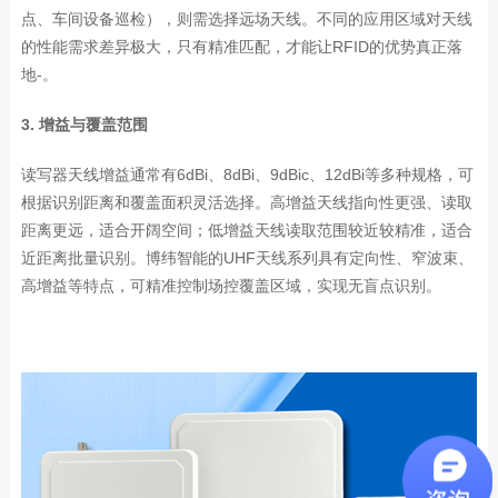
点、车间设备巡检），则需选择远场天线。不同的应用区域对天线
的性能需求差异极大，只有精准匹配，才能让
RFID
的优势真正落
地
-
。
3.
增益与覆盖范围
读写器天线增益通常有
6dBi
、
8dBi
、
9dBic
、
12dBi
等多种规格，可
根据识别距离和覆盖面积灵活选择。高增益天线指向性更强、读取
距离更远，适合开阔空间；低增益天线读取范围较近较精准，适合
近距离批量识别。博纬智能的
UHF
天线系列具有定向性、窄波束、
高增益等特点，可精准控制场控覆盖区域，实现无盲点识别。