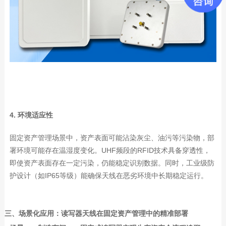
4.
环境适应性
固定资产管理场景中，资产表面可能沾染灰尘、油污等污染物，部
署环境可能存在温湿度变化。
UHF
频段的
RFID
技术具备穿透性，
即使资产表面存在一定污染，仍能稳定识别数据。同时，工业级防
护设计（如
IP65
等级）能确保天线在恶劣环境中长期稳定运行。
三、场景化应用：读写器天线在固定资产管理中的精准部署