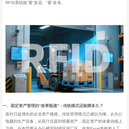
RFID
系统能
“
看
”
多远、
“
看
”
多准。
一、固定资产管理的
“效率瓶颈”：传统模式还能撑多久？
面对日益增长的企业资产规模，传统管理模式已难以为继。从办公
电脑到生产设备，从医疗仪器到馆藏资产，固定资产的体量动辄上
万件，分布范围从办公楼宇到跨区域厂区。依靠
Excel
表格和人工